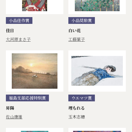
小品佳作賞
小品奨励賞
佳日
白い花
大河原まさ子
工藤葉子
福島支部応援特別賞
ウエマツ賞
昇陽
埋もれる
佐山康雄
玉木志穂