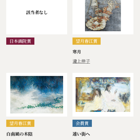
該当者なし
日本画院賞
望月春江賞
寒月
瀧上伸子
望月春江賞
会員賞
白南風の木陰
遠い街へ