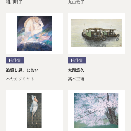
細川明子
丸山敦子
佳作賞
佳作賞
追憶し風、におい
太湖悠久
ハヤカワミサト
髙木正衛