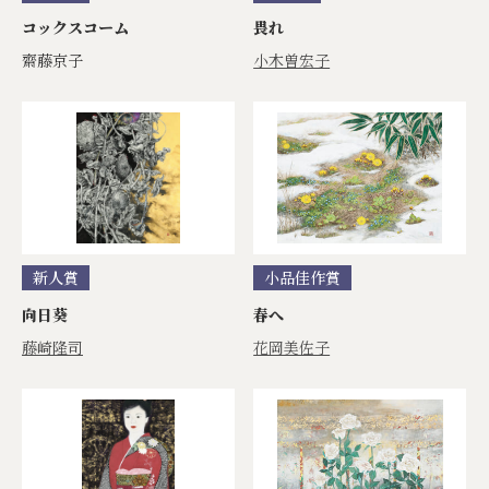
コックスコーム
畏れ
齋藤京子
小木曽宏子
新人賞
小品佳作賞
向日葵
春へ
藤崎隆司
花岡美佐子