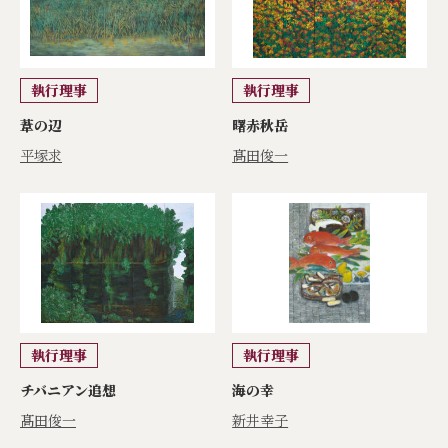
執行理事
執行理事
葦の辺
曙赤秋岳
平塚求
髙田俊一
執行理事
執行理事
チバニアン追想
海の幸
髙田俊一
新井幸子