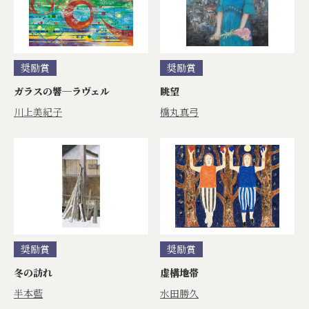
奨励賞
奨励賞
ガラスの響─ラヴェル
眺望
川上美紀子
橋丸真弓
奨励賞
奨励賞
冬の訪れ
虚構地帯
半本藍
水田勝久