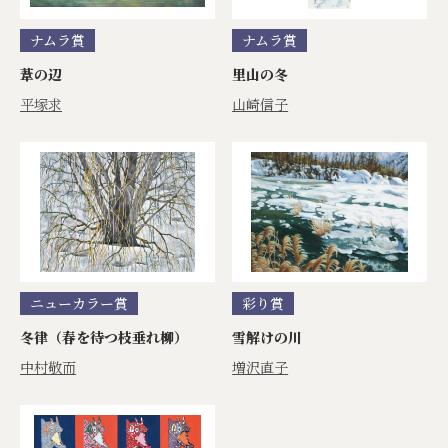
ナムラ賞
ナムラ賞
葦の辺
里山の冬
平塚求
山崎信子
ニューカラー賞
彩り賞
冬律（春を待つ枝垂れ柳）
雪解けの川
中村敬而
増沢直子