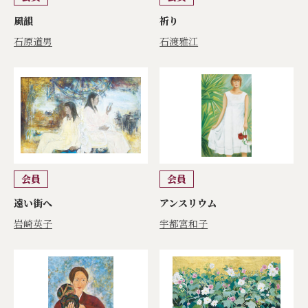
風韻
祈り
石原道男
石渡雅江
会員
会員
遠い街へ
アンスリウム
岩崎英子
宇都宮和子