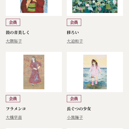
会員
会員
鼓の音美しく
移ろい
大隈裕子
大迫和子
会員
会員
フラメンコ
長ぐつの少女
大橋早苗
小黒陽子