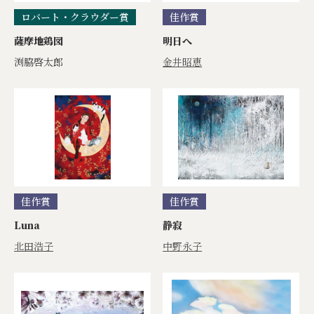
ロバート・クラウダー賞
佳作賞
薩摩地鶏図
明日へ
渕脇啓太郎
金井昭恵
佳作賞
佳作賞
Luna
静寂
北田浩子
中野永子