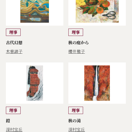
理事
理事
古代幻想
秋の庭から
木曽諦子
櫻井雅子
理事
理事
鎧
秋の滝
深村宝丘
深村宝丘