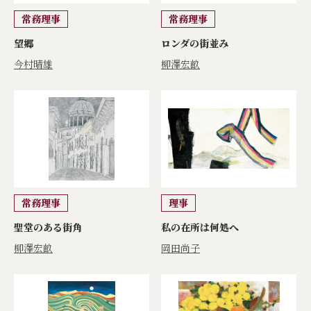
常務理事
常務理事
望郷
ロンダの街並み
今村晴雄
柳澤宏畝
常務理事
理事
聖堂のある街角
私の在所は何処へ
柳澤宏畝
岡田尚子