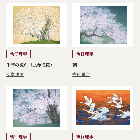
執行理事
執行理事
千年の流れ（三春滝桜）
朝
安齋建治
寺内雅之
執行理事
執行理事