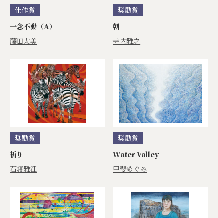
佳作賞
奨励賞
一念不動（A）
朝
藤田太美
寺内雅之
奨励賞
奨励賞
祈り
Water Valley
石渡雅江
甲斐めぐみ