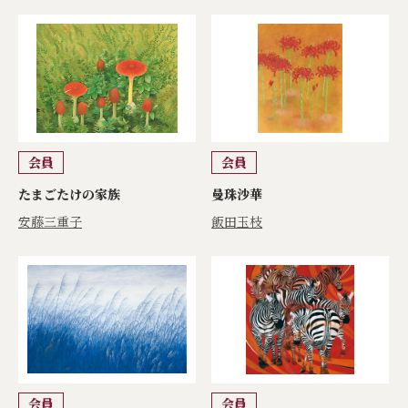
会員
会員
たまごたけの家族
曼珠沙華
安藤三重子
飯田玉枝
会員
会員