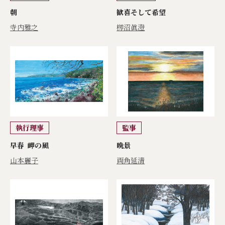
朝
歓喜そして希望
寺内雅之
栁沼眞澄
執行理事
監事
早春 岬の風
晩景
山本麗子
両角延清