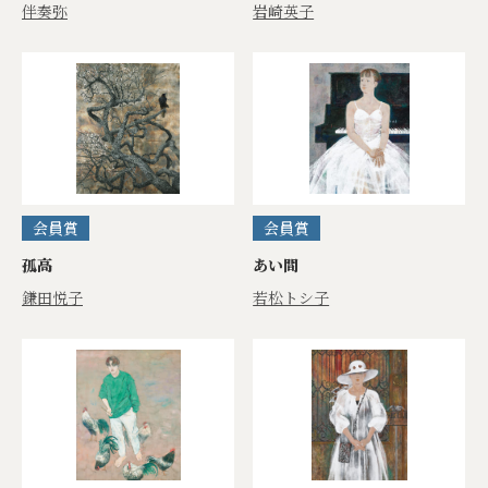
伴奏弥
岩崎英子
会員賞
会員賞
孤高
あい間
鎌田悦子
若松トシ子