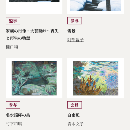
監事
参与
家族の肖像・大菩薩峠～喪失
雪景
と再生の物語
阿部智子
樋口純
参与
会員
名水猿庫の泉
白南風
竹下和晴
青木文子