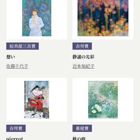
絵具屋三吉賞
吉祥賞
想い
静謐の光彩
佐藤千代子
近本祐紀子
吉祥賞
喜屋賞
pierrot
秋の庭