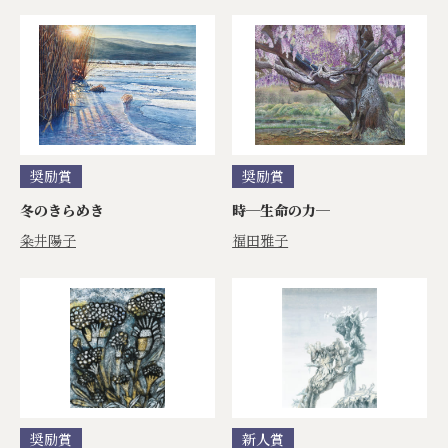
奨励賞
奨励賞
冬のきらめき
時─生命の力─
粂井陽子
福田雅子
奨励賞
新人賞