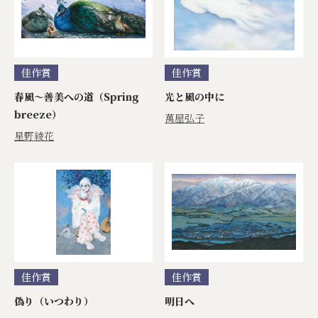
佳作賞
佳作賞
春風～善美への道（Spring
光と風の中に
breeze）
萬屋弘子
星野綾花
佳作賞
佳作賞
偽り（いつわり）
明日へ