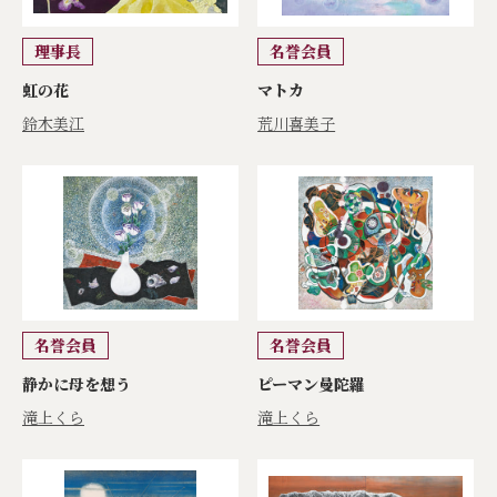
理事長
名誉会員
虹の花
マトカ
鈴木美江
荒川喜美子
名誉会員
名誉会員
静かに母を想う
ピーマン曼陀羅
滝上くら
滝上くら