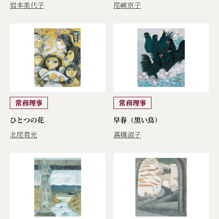
岩本美代子
尾﨑京子
常務理事
常務理事
ひとつの花
早春（黒い鳥）
北尾君光
髙橋淑子