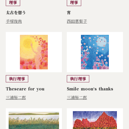
理事
理事
太古を想う
宵
手塚俊尚
西田恵梨子
執行理事
執行理事
Theseare for you
Smile moonʼs thanks
三浦裕二郎
三浦裕二郎