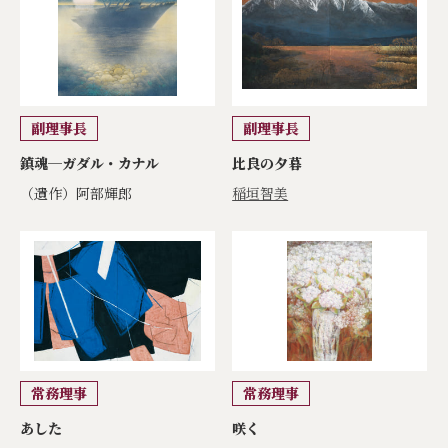
副理事長
副理事長
鎮魂─ガダル・カナル
比良の夕暮
（遺作）阿部輝郎
稲垣智美
常務理事
常務理事
あした
咲く